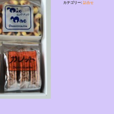
カテゴリー:
詰合せ
９
袋
個