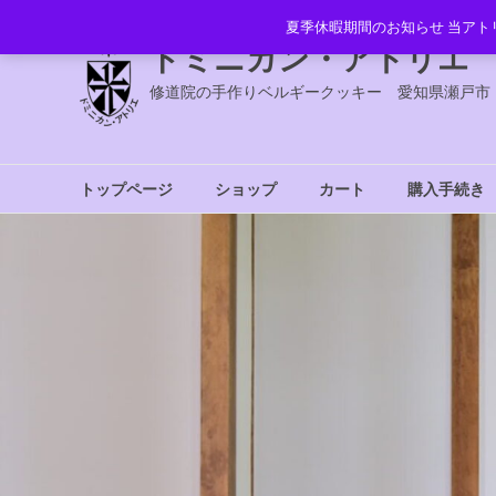
コ
夏季休暇期間のお知らせ 当アト
ン
ドミニカン・アトリエ
テ
ン
修道院の手作りベルギークッキー 愛知県瀬戸市
ツ
へ
ス
トップページ
ショップ
カート
購入手続き
キ
ッ
プ