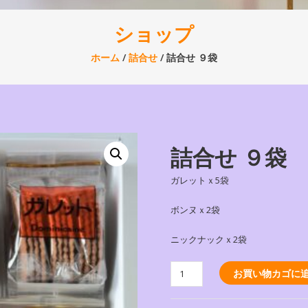
ショップ
ホーム
/
詰合せ
/ 詰合せ ９袋
詰合せ ９袋
ガレットｘ5袋
ボンヌｘ2袋
ニックナックｘ2袋
詰
お買い物カゴに
合
せ