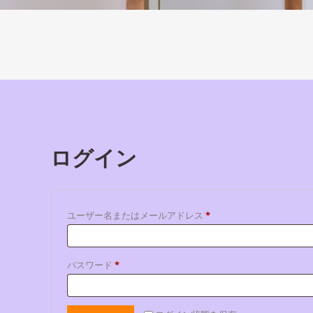
ログイン
必
ユーザー名またはメールアドレス
*
須
必
パスワード
*
須