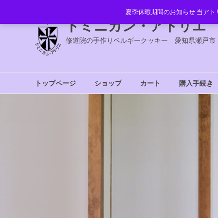
コ
夏季休暇期間のお知らせ 当アト
ン
ドミニカン・アトリエ
テ
ン
修道院の手作りベルギークッキー 愛知県瀬戸市
ツ
へ
ス
トップページ
ショップ
カート
購入手続き
キ
ッ
プ