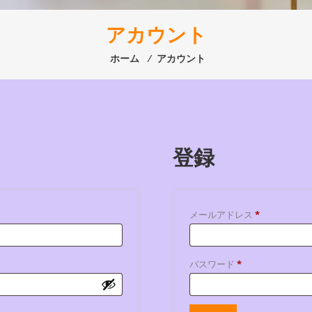
アカウント
ホーム
⁄
アカウント
登録
必
メールアドレス
*
須
必
パスワード
*
須