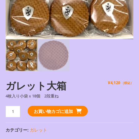
ガレット大箱
¥
4,120
（税込）
4枚入り小袋ｘ18個 2段重ね
ガ
お買い物カゴに追加
レ
ッ
カテゴリー:
ガレット
ト
大