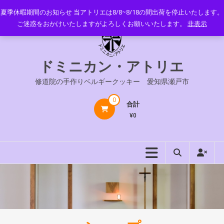
コ
夏季休暇期間のお知らせ 当アトリエは8/8~8/18の間出荷を停止いたします。
ン
ご迷惑をおかけいたしますがよろしくお願いいたします。
非表示
テ
ン
ツ
ドミニカン・アトリエ
へ
ス
修道院の手作りベルギークッキー 愛知県瀬戸市
キ
ッ
0
合計
プ
¥0