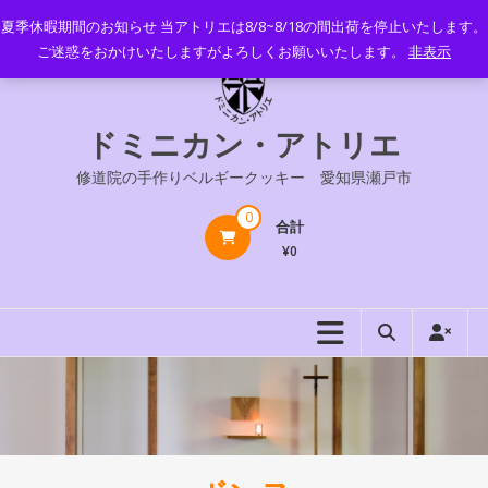
コ
夏季休暇期間のお知らせ 当アトリエは8/8~8/18の間出荷を停止いたします。
ン
ご迷惑をおかけいたしますがよろしくお願いいたします。
非表示
テ
ン
ツ
ドミニカン・アトリエ
へ
ス
修道院の手作りベルギークッキー 愛知県瀬戸市
キ
ッ
0
合計
プ
¥0