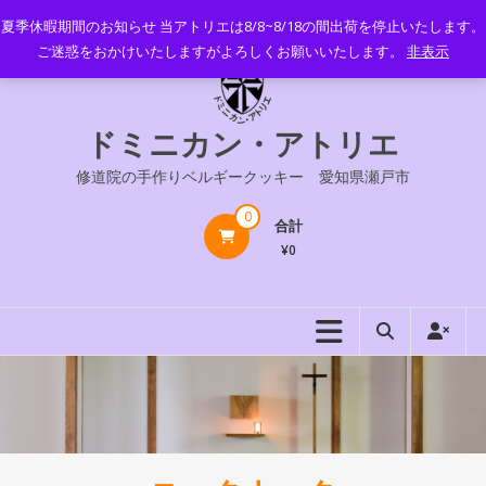
コ
夏季休暇期間のお知らせ 当アトリエは8/8~8/18の間出荷を停止いたします。
ン
ご迷惑をおかけいたしますがよろしくお願いいたします。
非表示
テ
ン
ツ
ドミニカン・アトリエ
へ
ス
修道院の手作りベルギークッキー 愛知県瀬戸市
キ
ッ
0
合計
プ
¥0